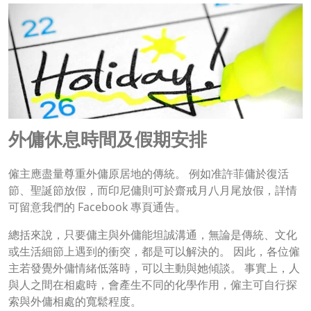
外傭休息時間及假期安排
僱主應盡量尊重外傭原居地的傳統。 例如准許菲傭於復活
節、聖誕節放假，而印尼傭則可於齋戒月八月尾放假，詳情
可留意我們的 Facebook 專頁通告。
總括來說，只要傭主與外傭能坦誠溝通，無論是傳統、文化
或生活細節上遇到的衝突，都是可以解決的。 因此，各位僱
主若發覺外傭情緒低落時，可以主動與她傾談。 事實上，人
與人之間在相處時，會產生不同的化學作用，僱主可自行探
索與外傭相處的寬鬆程度。