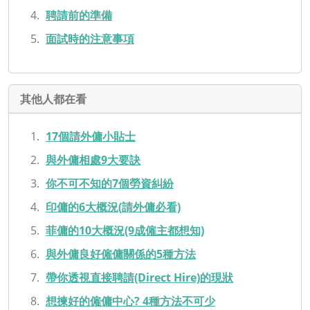
聘請前的準備
面試時的注意事項
其他人都在看
17個請外傭小貼士
與外傭相處9大要訣
你不可不知的7個勞資糾紛
印傭的6大概況(請外傭必看)
菲傭的10大概況(9成僱主都想知)
與外傭良好僱傭關係的5種方法
帶你透視直接聘請(Direct Hire)的現狀
想揀好的僱傭中心? 4種方法不可少