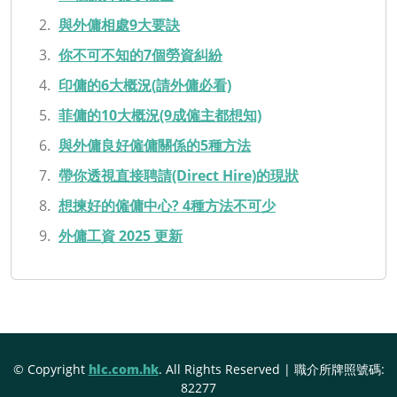
與外傭相處9大要訣
你不可不知的7個勞資糾紛
印傭的6大概況(請外傭必看)
菲傭的10大概況(9成僱主都想知)
與外傭良好僱傭關係的5種方法
帶你透視直接聘請(Direct Hire)的現狀
想揀好的僱傭中心? 4種方法不可少
外傭工資 2025 更新
© Copyright
hlc.com.hk
. All Rights Reserved | 職介所牌照號碼:
82277