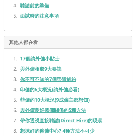
聘請前的準備
面試時的注意事項
其他人都在看
17個請外傭小貼士
與外傭相處9大要訣
你不可不知的7個勞資糾紛
印傭的6大概況(請外傭必看)
菲傭的10大概況(9成僱主都想知)
與外傭良好僱傭關係的5種方法
帶你透視直接聘請(Direct Hire)的現狀
想揀好的僱傭中心? 4種方法不可少