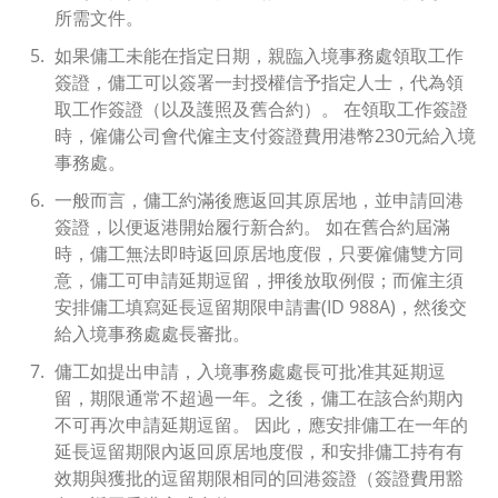
所需文件。
如果傭工未能在指定日期，親臨入境事務處領取工作
簽證，傭工可以簽署一封授權信予指定人士，代為領
取工作簽證（以及護照及舊合約）。 在領取工作簽證
時，僱傭公司會代僱主支付簽證費用港幣230元給入境
事務處。
一般而言，傭工約滿後應返回其原居地，並申請回港
簽證，以便返港開始履行新合約。 如在舊合約屆滿
時，傭工無法即時返回原居地度假，只要僱傭雙方同
意，傭工可申請延期逗留，押後放取例假；而僱主須
安排傭工填寫延長逗留期限申請書(ID 988A)，然後交
給入境事務處處長審批。
傭工如提出申請，入境事務處處長可批准其延期逗
留，期限通常不超過一年。之後，傭工在該合約期內
不可再次申請延期逗留。 因此，應安排傭工在一年的
延長逗留期限內返回原居地度假，和安排傭工持有有
效期與獲批的逗留期限相同的回港簽證（簽證費用豁