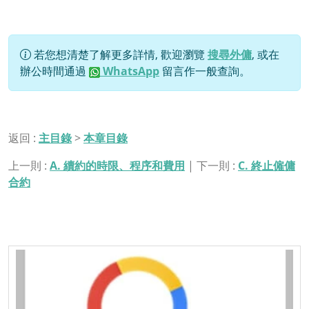
若您想清楚了解更多詳情, 歡迎瀏覽
搜尋外傭
, 或在
辦公時間通過
WhatsApp
留言作一般查詢。
返回 :
主目錄
>
本章目錄
上一則 :
A. 續約的時限、程序和費用
| 下一則 :
C. 終止僱傭
合約