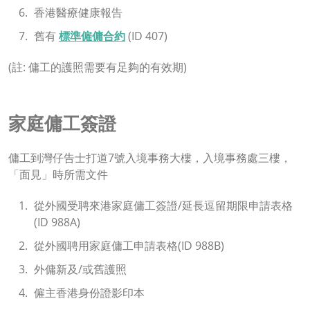
香港醫療健康報告
舊有
標準僱傭合約
(ID 407)
(註: 傭工的護照需要有足夠的有效期)
家庭傭工簽證
傭工到灣仔告士打道7號入境事務大樓，入境事務處三樓，
「面見」時所需文件
從外國受聘來港家庭傭工簽證/延長逗留期限申請表格
(ID 988A)
從外國聘用家庭傭工申請表格(ID 988B)
外傭新及/或舊護照
僱主香港身份證影印本