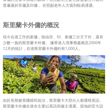
普遍遜於菲傭及印傭， 在照顧老年人方面則較易溝通。
斯里蘭卡外傭的概況
現今在港工作的家傭，除由菲、印、泰傭三分天下外，還有
少數一族的斯里蘭卡外傭。 據香港入境事務處截至2000年
12月的統計，在港斯里蘭卡外傭約有1,000人。
由於長期被英國殖民統治，斯里蘭卡大部分人都通曉英語。
斯里蘭卡外傭在港亦主要以英語與僱主溝通。當地的官方語