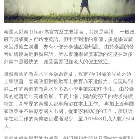
泰國人以泰 (Thai) 為官方及主要語言，其次是英語。 一般政
府官員或商人都略懂英語。但申辦到港的泰傭，多是學習廣
東話跟僱主溝通，亦有小部分泰傭說潮州語。 由於泰語的發
音結構較為近似廣東話，所以泰傭學習廣東話的速度在眾多
外傭中是最快的，頗受需要照顧老人的僱主歡迎。
雖然泰國的教育水平亦頗為普及，規定7至14歲的兒童必須
上學讀書，泰國政府對推動專上教育亦不遺餘力。但現時到
港工作的泰傭的教育水平多為小學畢業或初中學生。 由於泰
國的經濟近年高速發展，工資上漲，國內對勞工的需求持續
增加，高學歷的泰國人都寧願留在本土工作。 再加上近年國
家政策並不鼓勵泰國人出國，從事家務助理的工作，所以近
年在港工作的泰傭數目逐漸減少，至2016年8月底人數2,504
人。
泰傭的煮食學習能力頗高，但照顧初生嬰兒及靈敏性方面則