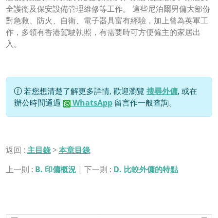
全護衛及保安設備管理維修等工作。 這些尼泊爾男傭大部份
對急救、防火、自衛、電子器具富有經驗，加上曾為英軍工
作，多領有香港駕駛執照，有需要時可方便僱主的家居出
入。
若您想清楚了解更多詳情, 歡迎瀏覽
搜尋外傭
, 或在
辦公時間通過
WhatsApp
留言作一般查詢。
返回 :
主目錄
>
本章目錄
上一則 :
B. 印傭概況
| 下一則 :
D. 比較外傭的特點