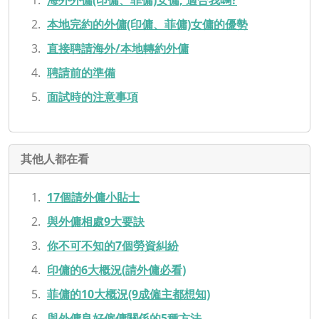
本地完約的外傭(印傭、菲傭)女傭的優勢
直接聘請海外/本地轉約外傭
聘請前的準備
面試時的注意事項
其他人都在看
17個請外傭小貼士
與外傭相處9大要訣
你不可不知的7個勞資糾紛
印傭的6大概況(請外傭必看)
菲傭的10大概況(9成僱主都想知)
與外傭良好僱傭關係的5種方法