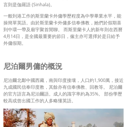
言則是伽羅語 (Sinhala)。
一般到港工作的斯里蘭卡外傭學歷程度為中學畢業水平，能
操簡單英語。由於斯里蘭卡外傭多信奉佛教，她們於假期喜
到中環一帶及廟宇聚首閒聊。 而斯里蘭卡人的新年則在西曆
4月14日，是全國最重要的節日，僱主亦可選擇於是日給予
外傭假期。
尼泊爾男傭的概況
尼泊爾北鄰中國西藏，南與印度接壤，人口約1,900萬，接近
九成國民信奉印度教，其餘亦有信奉佛教、回教等。 尼泊爾
的官方語言為尼泊爾語。成人的識字率約為35%。 部份學歷
較高或曾出國工作的人多略懂英語。