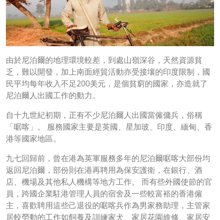
由於尼泊爾的地理環境較差，到處山嶺深谷，天然資源貧
乏，難以開發，加上南面經貿活動亦受接壤的印度限制，國
民平均每年收入不足200美元，是個貧窮的國家，亦造就了
尼泊爾人出國工作的動力。
自十九世紀初期，正有不少尼泊爾人出國當僱傭兵，俗稱
「啹喀」。 服務國家主要是英國、星加玻、印度、緬甸、香
港等國家地區。
九七回歸前，曾在港為英軍服務多年的尼泊爾啹喀大部份均
返回尼泊爾，部份則在港再聘用為保安護衛，在銀行、酒
店、機場及其他私人機構等地方工作。 而有些外國使節的官
員，跨國企業駐港管理人員的宿舍及一些較富裕的香港僱
主，喜歡聘用這些己退役的啹喀兵作為男家務助理，主管家
居較勞動的工作如飼養及訓練家犬、家居花園維修、家居安