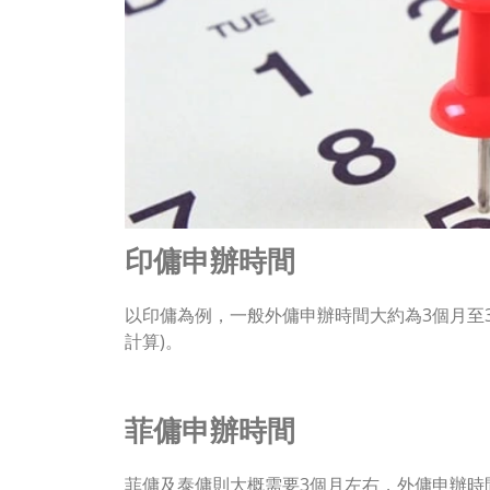
印傭申辦時間
以印傭為例，一般外傭申辦時間大約為3個月至
計算)。
菲傭申辦時間
菲傭及泰傭則大概需要3個月左右，外傭申辦時