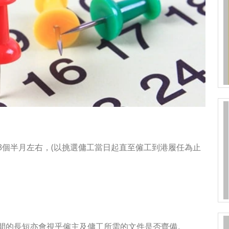
3個半月左右，(以挑選傭工當日起直至僱工到港履任為止
間的長短亦會視乎僱主及傭工所需的文件是否齊備。