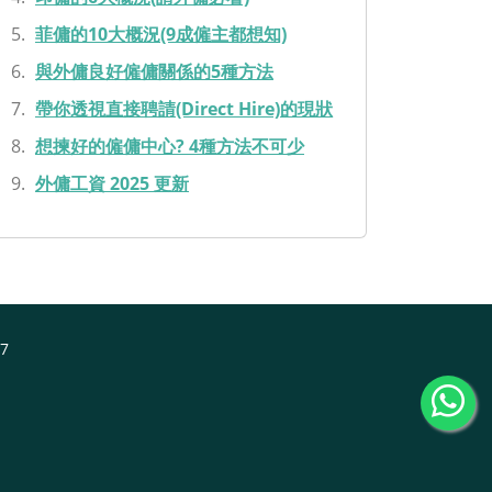
菲傭的10大概況(9成僱主都想知)
與外傭良好僱傭關係的5種方法
帶你透視直接聘請(Direct Hire)的現狀
想揀好的僱傭中心? 4種方法不可少
外傭工資 2025 更新
7