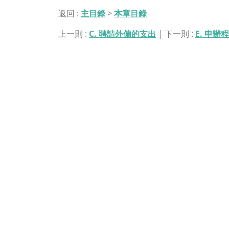
返回 :
主目錄
>
本章目錄
上一則 :
C. 聘請外傭的支出
| 下一則 :
E. 申辦