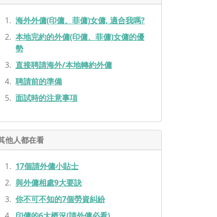
海外外傭(印傭、菲傭)女傭, 適合我嗎?
本地完約的外傭(印傭、菲傭)女傭的優
勢
直接聘請海外/本地轉約外傭
聘請前的準備
面試時的注意事項
其他人都在看
17個請外傭小貼士
與外傭相處9大要訣
你不可不知的7個勞資糾紛
印傭的6大概況(請外傭必看)