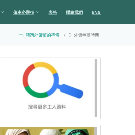
僱主必殺技
表格
聯絡我們
ENG
一. 聘請外傭前的準備
D. 外傭申辦時間