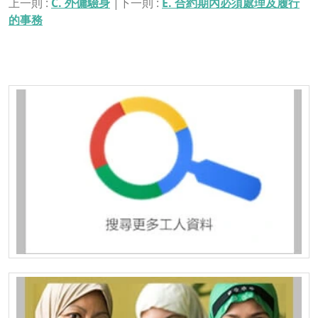
上一則 :
C. 外傭驗身
|下一則 :
E. 合約期內必須處理及履行
的事務