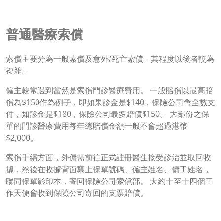
普通醫療索償
索償主要分為一般索償及意外/死亡索償，其程度以後者較為
複雜。
僱主較常遇到當然是索償門診醫療費用。 一般賠償以最高賠
償為$150作為例子，即如果診金是$140，保險公司會全數支
付，如診金是$180，保險公司最多賠償$150。 大部份之保
單的門診醫療費用每年總賠償金額一般不會超過港幣
$2,000。
索償手續方面，外傭需前往正式註冊醫生接受診治並取回收
據，然後在收據背面寫上保單號碼、僱主姓名、傭工姓名，
聯同保單影印本，寄回保險公司索償部。 大約十至十四個工
作天便會收到保險公司寄回的支票賠償。