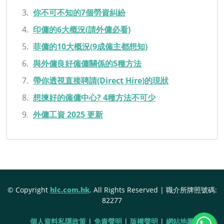
你不可不知的7個勞資糾紛
印傭的6大概況(請外傭必看)
菲傭的10大概況(9成僱主都想知)
與外傭良好僱傭關係的5種方法
帶你透視直接聘請(Direct Hire)的現狀
想揀好的僱傭中心? 4種方法不可少
外傭工資 2025 更新
© Copyright
hlc.com.hk
. All Rights Reserved | 職介所牌照號碼:
82277
個人資料私隱政策
|
免責聲明
|
版權聲明
|
網站地圖